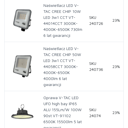
Naświetlacz LED V-
TAC CREE CHIP 10W
LED 3w1 CCT VT-
SKU
23%
44014CCT 3000K-
240726
4000K-6500K 730lm
6 lat gwarancji
Naświetlacz LED V-
TAC CREE CHIP 50W
LED 3w1 CCT VT-
SKU
44058CCT 3000K-
23%
240736
4000K-6500K
4000lm 6 lat
gwarancji
Oprawa V-TAC LED
UFO high bay IP65
ALU 155Lm/W 100W
SKU
23%
90st VT-91102
24074
6500K 15500lm 5 lat
gwarancji