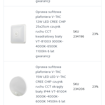
gwarancji
Oprawa sufitowa
plafoniera V-TAC
12W LED CREE CHIP
25x25cm czujnik
ruchu CCT
SKU
23%
kwadratowy biały
234196
VT-81003 3000K-
4000K-6500K
1100lm 6 lat
gwarancji
Oprawa sufitowa
plafoniera V-TAC
15W LED LED V-TAC
CREE CHIP czujnik
SKU
ruchu CCT okrągły
23%
234206
biały IP44 VT-81004
3000K-4000K-
6000K 1450lm 6 lat