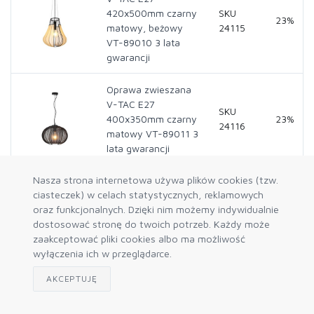
420x500mm czarny
SKU
23%
matowy, beżowy
24115
VT-89010 3 lata
gwarancji
Oprawa zwieszana
V-TAC E27
SKU
400x350mm czarny
23%
24116
matowy VT-89011 3
lata gwarancji
Nasza strona internetowa używa plików cookies (tzw.
Oprawa zwieszana
ciasteczek) w celach statystycznych, reklamowych
V-TAC E27
oraz funkcjonalnych. Dzięki nim możemy indywidualnie
400x350mm czarny
SKU
23%
dostosować stronę do twoich potrzeb. Każdy może
matowy, beżowy
24117
zaakceptować pliki cookies albo ma możliwość
VT-89011 3 lata
wyłączenia ich w przeglądarce.
gwarancji
AKCEPTUJĘ
Oprawa zwieszana
V-TAC GU10
SKU