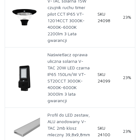
V-TAC solarna 15W
czujnik ruchu timer
pilot CCT IP65 VT-
SKU
23%
12014CCT 3000K-
24098
4000K-6000K
2200lm 3 Lata
gwarancji
Naświetlacz oprawa
uliczna solarna V-
TAC 20W LED czarna
IP65 150Lm/W VT-
SKU
23%
ST20CCT 3000K-
24099
4000K-6000K
3000lm 3 lata
gwarancji
Profil do LED zestaw,
ALU anodowany V-
TAC 2mb klosz
SKU
23%
mleczny 39,8x9,8mm
24100