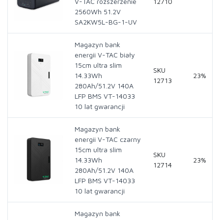
V-TAC rozszerzenie
12710
2560Wh 51.2V
SA2KW5L-BG-1-UV
Magazyn bank
energii V-TAC biały
15cm ultra slim
SKU
14.33Wh
23%
12713
280Ah/51.2V 140A
LFP BMS VT-14033
10 lat gwarancji
Magazyn bank
energii V-TAC czarny
15cm ultra slim
SKU
14.33Wh
23%
12714
280Ah/51.2V 140A
LFP BMS VT-14033
10 lat gwarancji
Magazyn bank