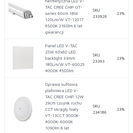
hermetyczna LED V-
TAC CREE CHIP GT-
SKU
series 60cm 18W
23%
233926
120Lm/W VT-12017
6500K 2160lm 6 lat
gwarancji
Panel LED V-TAC
25W 60x60 LED
SKU
backlight 33mm
23%
23393
180Lm/W VT-60025
4000K 4500lm
Oprawa sufitowa
plafoniera LED V-
TAC CREE CHIP 12W
29cm czujnik ruchu
SKU
CCT okrągły biały
23%
234186
VT-13CCT 3000K-
4000K-6000K
1090lm 6 lat