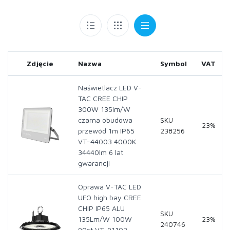
Zdjęcie
Nazwa
Symbol
VAT
Naświetlacz LED V-
TAC CREE CHIP
300W 135lm/W
czarna obudowa
SKU
23%
przewód 1m IP65
238256
VT-44003 4000K
34440lm 6 lat
gwarancji
Oprawa V-TAC LED
UFO high bay CREE
CHIP IP65 ALU
SKU
135Lm/W 100W
23%
240746
90st VT-91102