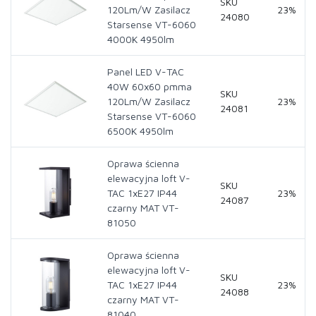
SKU
120Lm/W Zasilacz
23%
24080
Starsense VT-6060
4000K 4950lm
Panel LED V-TAC
40W 60x60 pmma
SKU
120Lm/W Zasilacz
23%
24081
Starsense VT-6060
6500K 4950lm
Oprawa ścienna
elewacyjna loft V-
SKU
TAC 1xE27 IP44
23%
24087
czarny MAT VT-
81050
Oprawa ścienna
elewacyjna loft V-
SKU
TAC 1xE27 IP44
23%
24088
czarny MAT VT-
81040