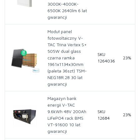
3000K-4000K-
6500K 2640lm 6 lat
gwarancji
Moduł panel
fotowoltaiczny V-
TAC Trina Vertex S+
505W dual glass
SKU
czarna ramka
23%
1264036
1961x1134x30mm
(paleta 36szt) TSM-
NEG18R.28 30 lat
gwarancji
Magazyn bank
energii V-TAC
9.6kWh 48V 200Ah
SKU
23%
LiFePO4 rack BMS
12684
VT-91600 10 lat
gwarancji