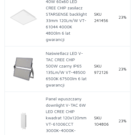
40W 60x60 LED
CREE CHIP zasilacz
STARSENSE backlight
SKU
23%
33mm 120Lm/W VT-
241456
61044 4000K
4800lm 6 lat
gwarancji
Naświetlacz LED V-
TAC CREE CHIP
500W czarny IP65
SKU
23%
135Lm/W VT-48500
972126
6500K 67500lm 6 lat
gwarancji
Panel wpuszczany
downlight V-TAC 6W
LED CREE CHIP
kwadrat 120x120mm
SKU
23%
VT-61006CCT
104806
3000K-4000K-