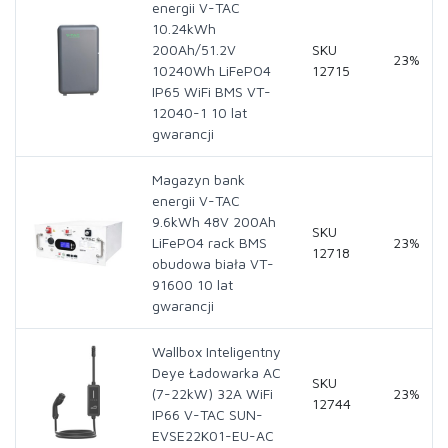
energii V-TAC
10.24kWh
200Ah/51.2V
SKU
23%
10240Wh LiFePO4
12715
IP65 WiFi BMS VT-
12040-1 10 lat
gwarancji
Magazyn bank
energii V-TAC
9.6kWh 48V 200Ah
SKU
LiFePO4 rack BMS
23%
12718
obudowa biała VT-
91600 10 lat
gwarancji
Wallbox Inteligentny
Deye Ładowarka AC
SKU
(7-22kW) 32A WiFi
23%
12744
IP66 V-TAC SUN-
EVSE22K01-EU-AC