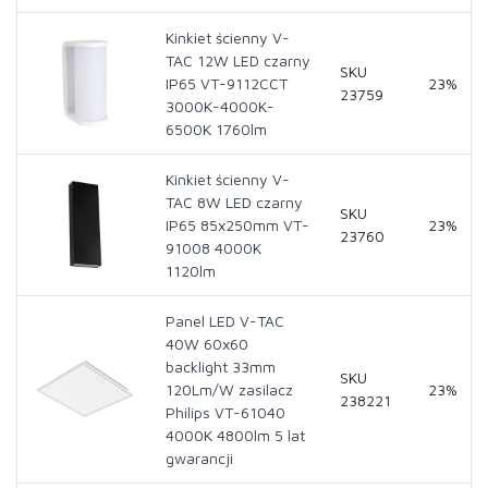
Kinkiet ścienny V-
TAC 12W LED czarny
SKU
IP65 VT-9112CCT
23%
23759
3000K-4000K-
6500K 1760lm
Kinkiet ścienny V-
TAC 8W LED czarny
SKU
IP65 85x250mm VT-
23%
23760
91008 4000K
1120lm
Panel LED V-TAC
40W 60x60
backlight 33mm
SKU
120Lm/W zasilacz
23%
238221
Philips VT-61040
4000K 4800lm 5 lat
gwarancji