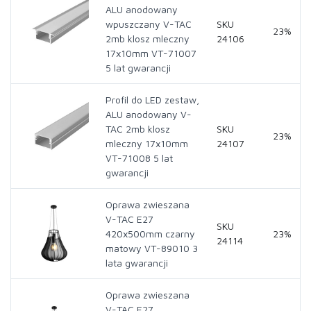
ALU anodowany
wpuszczany V-TAC
SKU
23%
2mb klosz mleczny
24106
17x10mm VT-71007
5 lat gwarancji
Profil do LED zestaw,
ALU anodowany V-
TAC 2mb klosz
SKU
23%
mleczny 17x10mm
24107
VT-71008 5 lat
gwarancji
Oprawa zwieszana
V-TAC E27
SKU
420x500mm czarny
23%
24114
matowy VT-89010 3
lata gwarancji
Oprawa zwieszana
V-TAC E27