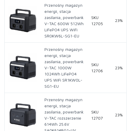
Przenośny magazyn
energii, stacja
zasilania, powerbank
SKU
23%
V-TAC 600W 512Wh
12705
LiFePO4 UPS WiFi
SR0KW6L-SG1-EU
Przenośny magazyn
energii, stacja
zasilania, powerbank
SKU
V-TAC 1000W
23%
12706
1024Wh LiFePO4
UPS WiFi SR1KW0L-
SG1-EU
Przenośny magazyn
energii, stacja
zasilania, powerbank
SKU
23%
V-TAC rozszerzenie
12707
614Wh 25.6V
SA0K614BG1-UV