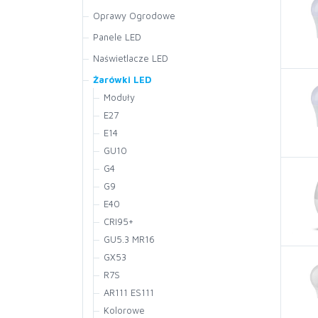
Oprawy Ogrodowe
Panele LED
Naświetlacze LED
Żarówki LED
Moduły
E27
E14
E27 Główny szereg
GU10
Kulki
Świeczki
G4
Świeczki E27
Kulki
GU10 Klasyczne
G9
Vintage
ST26
Z pilotem
E40
Filament
Filament
CRI95+
Z pilotem
T20
GU5.3 MR16
UFO
T37 Rurkowe
GX53
T37 Rurkowe
R39
R7S
R63
R50
AR111 ES111
R80
Z pilotem
Kolorowe
PAR20