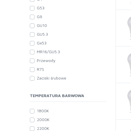
G53
G9
GU10
GU5.3
Gx53
MR16/GU5.3
Przewody
R7S
Zaciski śrubowe
TEMPERATURA BARWOWA
1800K
2000K
2200K