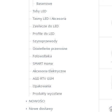
Basenowe
PAR30
PAR38
Tuby LED
Glob G95
Taśmy LED i Akcesoria
Glob G120 G125
Zasilacze do LED
Awaryjne
Profile do LED
Inne
Szynoprzewody
Oświetlenie przenośne
Fotowoltaika
SMART Home
Akcesoria Elektryczne
AGD RTV GSM
Opakowania
Produkty wycofane
NOWOŚCI
Nowe dostawy