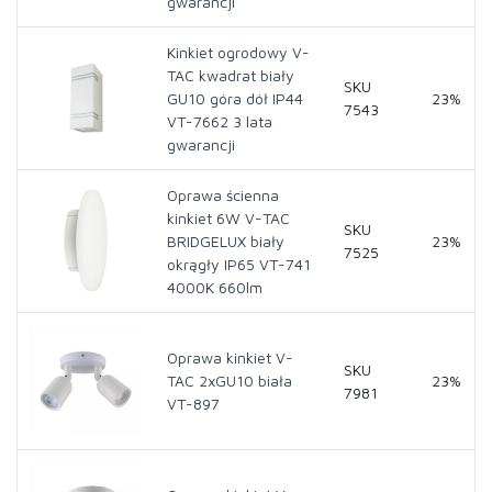
gwarancji
Kinkiet ogrodowy V-
TAC kwadrat biały
SKU
GU10 góra dół IP44
23%
7543
VT-7662 3 lata
gwarancji
Oprawa ścienna
kinkiet 6W V-TAC
SKU
BRIDGELUX biały
23%
7525
okrągły IP65 VT-741
4000K 660lm
Oprawa kinkiet V-
SKU
TAC 2xGU10 biała
23%
7981
VT-897