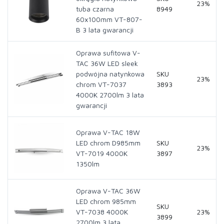
23%
tuba czarna
8949
60x100mm VT-807-
B 3 lata gwarancji
Oprawa sufitowa V-
TAC 36W LED sleek
podwójna natynkowa
SKU
23%
chrom VT-7037
3893
4000K 2700lm 3 lata
gwarancji
Oprawa V-TAC 18W
LED chrom D985mm
SKU
23%
VT-7019 4000K
3897
1350lm
Oprawa V-TAC 36W
LED chrom 985mm
SKU
VT-7038 4000K
23%
3899
2700lm 3 lata