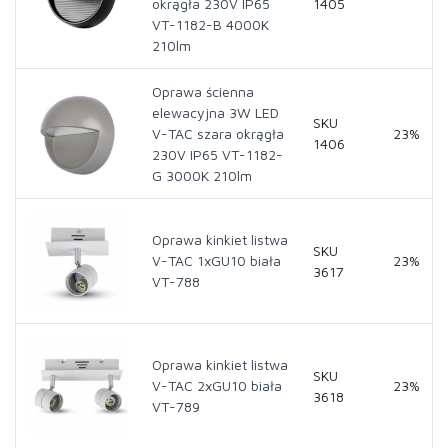
okrągła 230V IP65
1405
VT-1182-B 4000K
210lm
Oprawa ścienna
elewacyjna 3W LED
SKU
V-TAC szara okrągła
23%
1406
230V IP65 VT-1182-
G 3000K 210lm
Oprawa kinkiet listwa
SKU
V-TAC 1xGU10 biała
23%
3617
VT-788
Oprawa kinkiet listwa
SKU
V-TAC 2xGU10 biała
23%
3618
VT-789