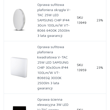
Oprawa sufitowa
plafoniera okrągła V-
TAC 25W LED
SKU
SAMSUNG CHIP IP44
23%
13949
30cm 100Lm/W VT-
8066 6400K 2500lm
3 lata gwarancji
Oprawa sufitowa
plafoniera
kwadratowa V-TAC
25W LED SAMSUNG
SKU
CHIP 30x30cm IP44
23%
13959
100Lm/W VT-
8066SQ 3000K
2500lm 3 lata
gwarancji
Oprawa ścienna
elewacyjna 3W LED
V-TAC czarny
SKU