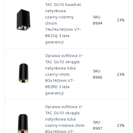
TAC GU10 kwadrat
natynkowa
czarny+ciemny
SKU
23%
chrom
8994
74x74x140mm VT-
882SQ 3 lata
gwarancji
Oprawa sufitowa V-
TAC GU10 okrągła
natynkowa tuba
SKU
czarny+złoto
23%
8996
80x140mm VT-
882RD 3 lata
gwarancji
Oprawa sufitowa V-
TAC GU10 okrągła
natynkowa tuba
SKU
czarny+różowe złoto
23%
8997
80x140mm VT-