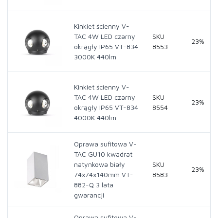
Kinkiet ścienny V-
TAC 4W LED czarny
SKU
23%
okrągły IP65 VT-834
8553
3000K 440lm
Kinkiet ścienny V-
TAC 4W LED czarny
SKU
23%
okrągły IP65 VT-834
8554
4000K 440lm
Oprawa sufitowa V-
TAC GU10 kwadrat
natynkowa biały
SKU
23%
74x74x140mm VT-
8583
882-Q 3 lata
gwarancji
Oprawa sufitowa V-