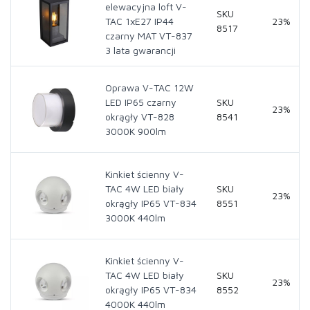
elewacyjna loft V-
SKU
TAC 1xE27 IP44
23%
8517
czarny MAT VT-837
3 lata gwarancji
Oprawa V-TAC 12W
LED IP65 czarny
SKU
23%
okrągły VT-828
8541
3000K 900lm
Kinkiet ścienny V-
TAC 4W LED biały
SKU
23%
okrągły IP65 VT-834
8551
3000K 440lm
Kinkiet ścienny V-
TAC 4W LED biały
SKU
23%
okrągły IP65 VT-834
8552
4000K 440lm