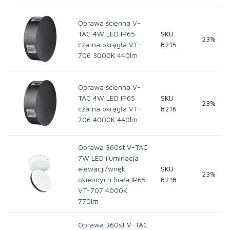
Oprawa ścienna V-
TAC 4W LED IP65
SKU
23%
czarna okrągła VT-
8215
706 3000K 440lm
Oprawa ścienna V-
TAC 4W LED IP65
SKU
23%
czarna okrągła VT-
8216
706 4000K 440lm
Oprawa 360st V-TAC
7W LED iluminacja
elewacji/wnęk
SKU
23%
okiennych biała IP65
8218
VT-707 4000K
770lm
Oprawa 360st V-TAC