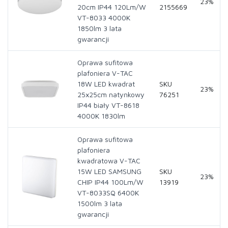
23%
20cm IP44 120Lm/W
2155669
VT-8033 4000K
1850lm 3 lata
gwarancji
Oprawa sufitowa
plafoniera V-TAC
18W LED kwadrat
SKU
23%
25x25cm natynkowy
76251
IP44 biały VT-8618
4000K 1830lm
Oprawa sufitowa
plafoniera
kwadratowa V-TAC
15W LED SAMSUNG
SKU
23%
CHIP IP44 100Lm/W
13919
VT-8033SQ 6400K
1500lm 3 lata
gwarancji