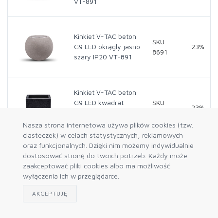
VT-891
Kinkiet V-TAC beton
SKU
G9 LED okrągly jasno
23%
8691
szary IP20 VT-891
Kinkiet V-TAC beton
G9 LED kwadrat
SKU
23%
ciemny szary IP20
8692
VT-892
Nasza strona internetowa używa plików cookies (tzw.
ciasteczek) w celach statystycznych, reklamowych
oraz funkcjonalnych. Dzięki nim możemy indywidualnie
Kinkiet V-TAC beton
dostosować stronę do twoich potrzeb. Każdy może
G9 LED kwadrat
SKU
zaakceptować pliki cookies albo ma możliwość
23%
jasno szary IP20 VT-
8693
wyłączenia ich w przeglądarce.
892
AKCEPTUJĘ
Kinkiet V-TAC beton