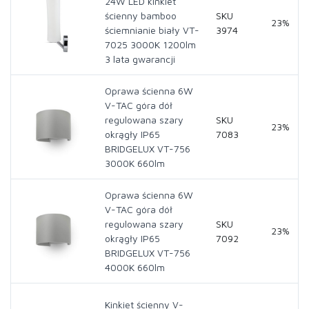
24W LED kinkiet
ścienny bamboo
SKU
23%
ściemnianie biały VT-
3974
7025 3000K 1200lm
3 lata gwarancji
Oprawa ścienna 6W
V-TAC góra dół
regulowana szary
SKU
23%
okrągły IP65
7083
BRIDGELUX VT-756
3000K 660lm
Oprawa ścienna 6W
V-TAC góra dół
regulowana szary
SKU
23%
okrągły IP65
7092
BRIDGELUX VT-756
4000K 660lm
Kinkiet ścienny V-