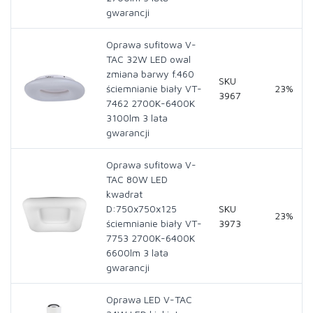
gwarancji
Oprawa sufitowa V-
TAC 32W LED owal
zmiana barwy f.460
SKU
ściemnianie biały VT-
23%
3967
7462 2700K-6400K
3100lm 3 lata
gwarancji
Oprawa sufitowa V-
TAC 80W LED
kwadrat
D:750x750x125
SKU
23%
ściemnianie biały VT-
3973
7753 2700K-6400K
6600lm 3 lata
gwarancji
Oprawa LED V-TAC