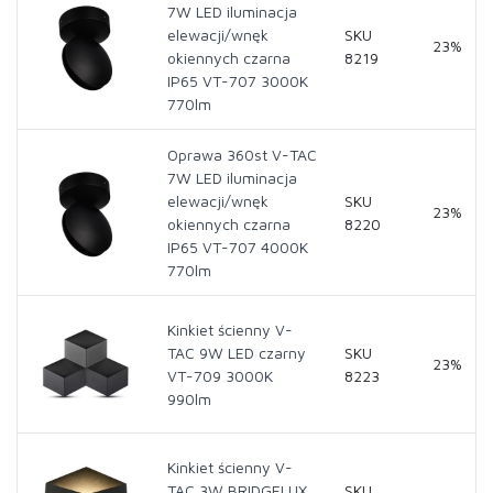
7W LED iluminacja
elewacji/wnęk
SKU
23%
okiennych czarna
8219
IP65 VT-707 3000K
770lm
Oprawa 360st V-TAC
7W LED iluminacja
elewacji/wnęk
SKU
23%
okiennych czarna
8220
IP65 VT-707 4000K
770lm
Kinkiet ścienny V-
TAC 9W LED czarny
SKU
23%
VT-709 3000K
8223
990lm
Kinkiet ścienny V-
TAC 3W BRIDGELUX
SKU