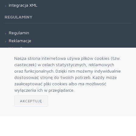
Integracja XML
REGULAMINY
Regulamin
Reklamacje
Wysyłka
Ogólne warunki gwarancji
Nasza strona internetowa używa plików cookies (tzw.
ciasteczek) w celach statystycznych, reklamowych
oraz funkcjonalnych. Dzięki nim możemy indywidualnie
dostosować stronę do twoich potrzeb. Każdy może
zaakceptować pliki cookies albo ma możliwość
wyłączenia ich w przeglądarce.
AKCEPTUJĘ
Zapisz się do naszego newslettera
Akceptuję politykę prywatności