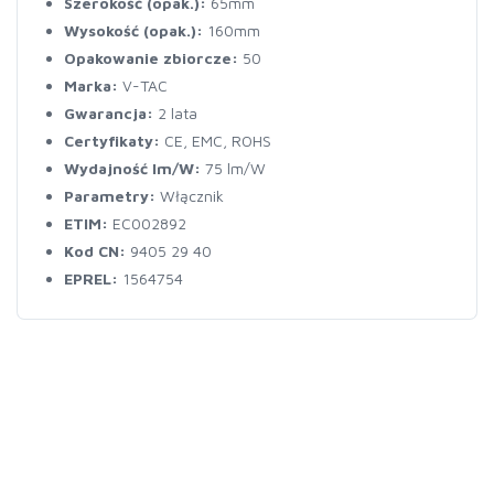
Szerokość (opak.):
65mm
Wysokość (opak.):
160mm
Opakowanie zbiorcze:
50
Marka:
V-TAC
Gwarancja:
2 lata
Certyfikaty:
CE, EMC, ROHS
Wydajność lm/W:
75 lm/W
Parametry:
Włącznik
ETIM:
EC002892
Kod CN:
9405 29 40
EPREL:
1564754