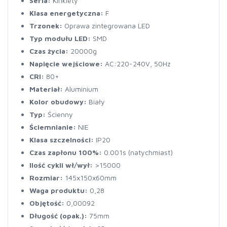
Seria:
Kinkiety
Klasa energetyczna:
F
Trzonek:
Oprawa zintegrowana LED
Typ modułu LED:
SMD
Czas życia:
20000g
Napięcie wejściowe:
AC:220-240V, 50Hz
CRI:
80+
Materiał:
Aluminium
Kolor obudowy:
Biały
Typ:
Ścienny
Ściemnianie:
NIE
Klasa szczelności:
IP20
Czas zapłonu 100%:
0.001s (natychmiast)
Ilość cykli wł/wył:
>15000
Rozmiar:
145x150x60mm
Waga produktu:
0,28
Objętość:
0,00092
Długość (opak.):
75mm