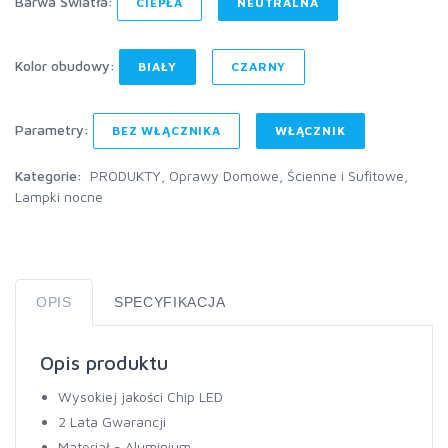
Barwa Światła:
CIEPŁA
NEUTRALNA
Kolor obudowy:
BIAŁY
CZARNY
Parametry:
BEZ WŁĄCZNIKA
WŁĄCZNIK
Kategorie:
PRODUKTY
,
Oprawy Domowe
,
Ścienne i Sufitowe
,
Lampki nocne
OPIS
SPECYFIKACJA
Opis produktu
Wysokiej jakości Chip LED
2 Lata Gwarancji
Materiał - Aluminium