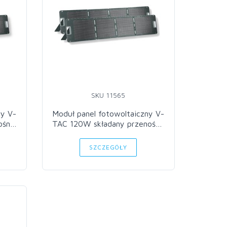
SKU 11565
ny V-
Moduł panel fotowoltaiczny V-
ośny
TAC 120W składany przenośny
zestaw 2szt VT-10240
SZCZEGÓŁY