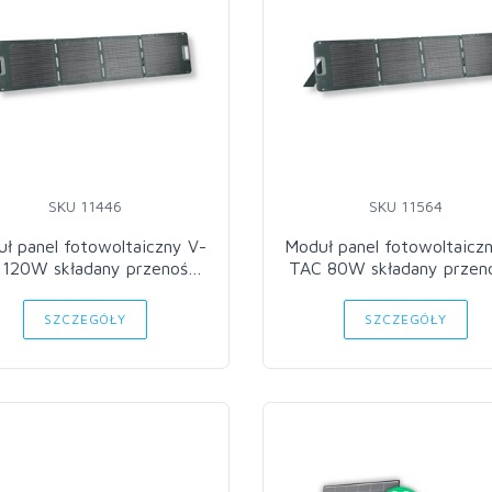
SKU 11446
SKU 11564
ł panel fotowoltaiczny V-
Moduł panel fotowoltaicz
120W składany przenośny
TAC 80W składany przen
8V GSSP120-SP VT-10120
17V 4,54A VT-10080
SZCZEGÓŁY
SZCZEGÓŁY