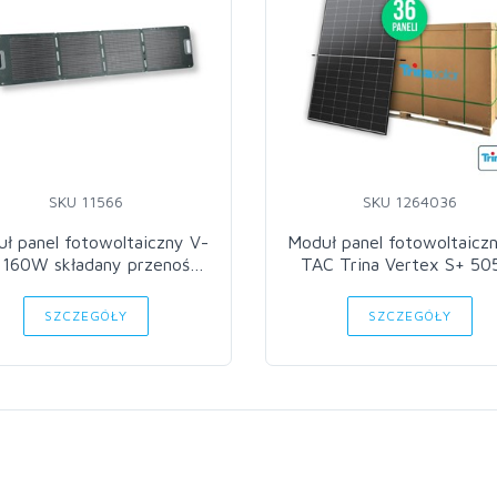
SKU 11566
SKU 1264036
ł panel fotowoltaiczny V-
Moduł panel fotowoltaicz
160W składany przenośny
TAC Trina Vertex S+ 5
VT-10160
dual glass czarna ramk
1961x1134x30mm (pale
SZCZEGÓŁY
SZCZEGÓŁY
36szt) TSM-NEG18R.28 30
gwarancji