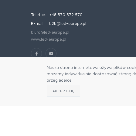
Telefon:
+48 570 572 570
E-mail:
b2b@led-europe.pl
biuro@led-europe.pl
www.led-europe.pl
Nasza strona internetowa używa plików cooki
możemy indywidualnie dostosować stronę do 
przeglądarce.
AKCEPTUJĘ
© 2026 Led Europe V-TAC B2B. Engine
mercatum b2