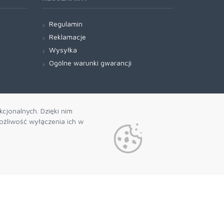
Regulamin
Reklamacje
Wysyłka
Ogólne warunki gwarancji
cjonalnych. Dzięki nim
żliwość wyłączenia ich w
 naszego newslettera
politykę prywatności