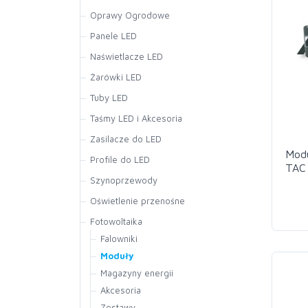
Oprawy Ogrodowe
Panele LED
Naświetlacze LED
Żarówki LED
Tuby LED
Taśmy LED i Akcesoria
Zasilacze do LED
Modu
Profile do LED
TAC 
Szynoprzewody
19,
Oświetlenie przenośne
Fotowoltaika
Falowniki
Moduły
Magazyny energii
Akcesoria
Zestawy