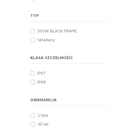
TYP
505W BLACK FRAME
Składany
KLASA SZCZELNOŚCI
IP67
IP68
GWARANCJA
2 lata
30 lat