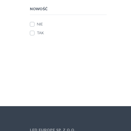
NOWOŚĆ
NIE
TAK
LED EUROPE SP. Z O.O.