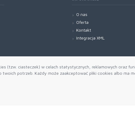
O nas
Oferta
Kontakt
Integracja XML
es (tzw. ciasteczek) w celach statystycznych, reklamowych oraz funk
twoich potrzeb. Każdy może zaakceptować pliki cookies albo ma mo
Zapisz się do
Akceptuję 
b